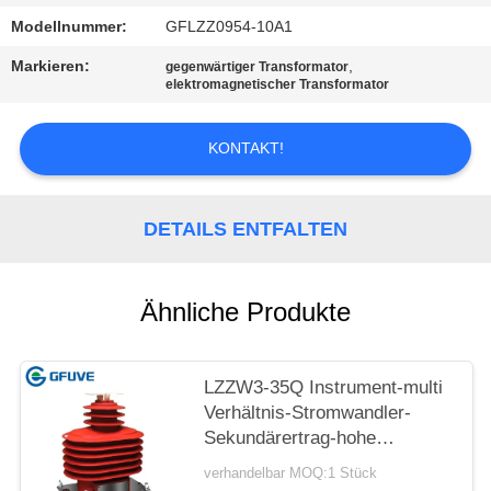
Modellnummer:
GFLZZ0954-10A1
SITEMAP
Markieren:
,
gegenwärtiger Transformator
elektromagnetischer Transformator
PRIVACY
POLICY
KONTAKT!
DETAILS ENTFALTEN
Ähnliche Produkte
LZZW3-35Q Instrument-multi
Verhältnis-Stromwandler-
Sekundärertrag-hohe
Genauigkeit
verhandelbar MOQ:1 Stück