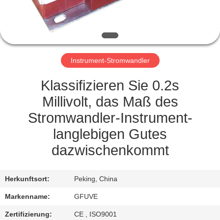
TRETEN
SIE
MIT
Instrument-Stromwandler
UNS
IN
Klassifizieren Sie 0.2s
VERBINDUNG
Millivolt, das Maß des
Stromwandler-Instrument-
NACHRICHTEN
langlebigen Gutes
dazwischenkommt
FORDERN
SIE
Herkunftsort:
Peking, China
EIN
Markenname:
GFUVE
ZITAT
Zertifizierung:
CE , ISO9001