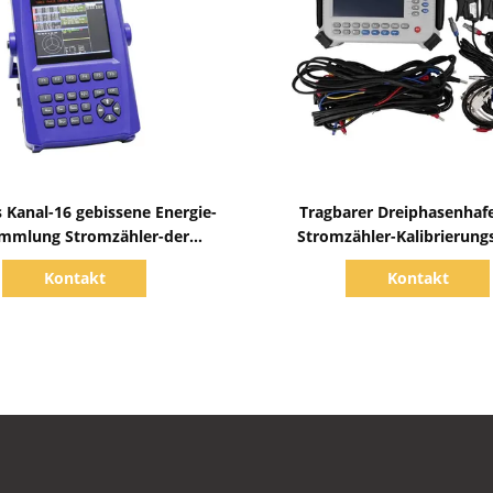
Zeige Details
Zeige Details
s Kanal-16 gebissene Energie-
Tragbarer Dreiphasenhaf
mmlung Stromzähler-der
Stromzähler-Kalibrierung
librierungs-RS232 20A
RS232
Kontakt
Kontakt