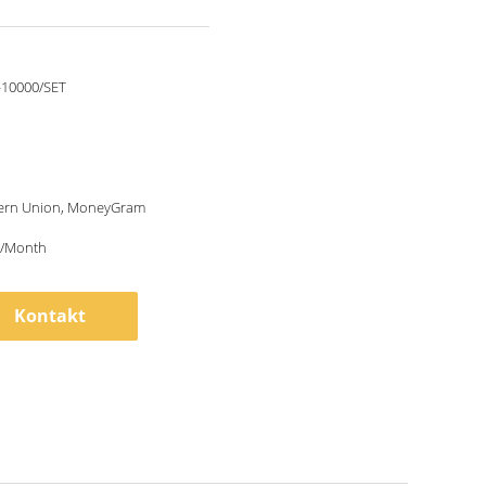
10000/SET
tern Union, MoneyGram
S/Month
Kontakt