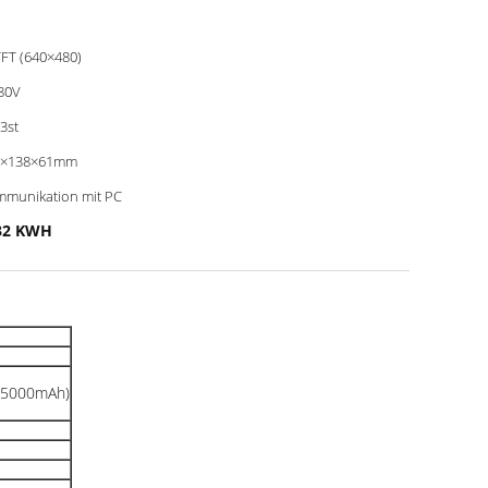
TFT (640×480)
80V
63st
0×138×61mm
munikation mit PC
232 KWH
t: 5000mAh)