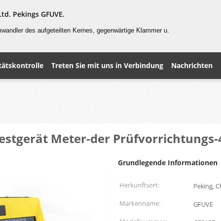
Ltd. Pekings GFUVE.
mwandler
des aufgeteilten
Kernes, gegenwärtige Klammer u.
tätskontrolle
Treten Sie mit uns in Verbindung
Nachrichten
estgerät Meter-der Prüfvorrichtungs
Grundlegende Informationen
Herkunftsort:
Peking, C
Markenname:
GFUVE