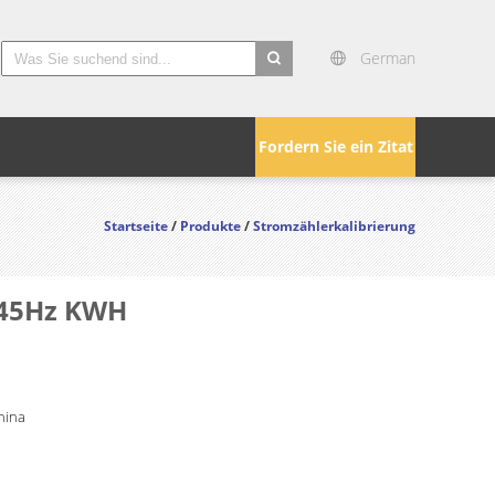
German
search
Fordern Sie ein Zitat
Startseite
/
Produkte
/
Stromzählerkalibrierung
-45Hz KWH
hina