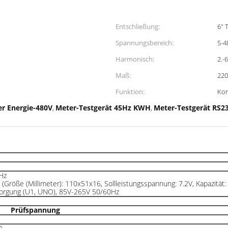
Entschließung:
6" 
Spannungsbereich:
5-4
Harmonisch:
2.-
Maß:
22
Funktion:
Kom
er Energie-480V
Meter-Testgerät 45Hz KWH
Meter-Testgerät RS
,
,
Hz
 (Größe (Millimeter): 110x51x16, Sollleistungsspannung: 7.2V, Kapazitä
sorgung (U1, UNO), 85V-265V 50/60Hz
Prüfspannung