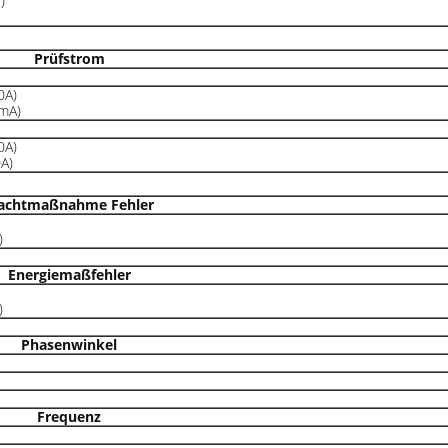
)
Prüfstrom
0A)
mA)
0A)
A)
achtmaßnahme Fehler
)
Energiemaßfehler
)
Phasenwinkel
Frequenz