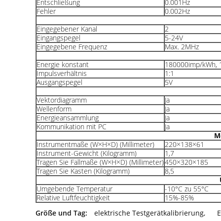
Entschließung
0.001Hz
Fehler
0.002Hz
Eingegebener Kanal
2
Eingangspegel
5-24V
Eingegebene Frequenz
Max. 2MHz
Energie konstant
180000imp/kWh, 
Impulsverhältnis
1:1
Ausgangspegel
5V
Vektordiagramm
Ja
Wellenform
Ja
Energieansammlung
Ja
Kommunikation mit PC
Ja
M
Instrumentmaße (W×H×D) (Millimeter)
220×138×61
Instrument-Gewicht (Kilogramm)
1,7
Tragen Sie Fallmaße (W×H×D) (Millimeter)
450×320×185
Tragen Sie Kasten (Kilogramm)
8,5
Umgebende Temperatur
-10°C zu 55°C
Relative Luftfeuchtigkeit
15%-85%
Größe und Tag:
elektrische Testgerätkalibrierung
,
E