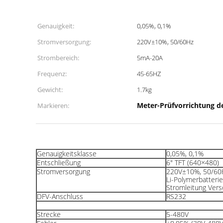
Genauigkeit:
0,05%, 0,1%
Stromversorgung:
220V±10%, 50/60Hz
Strombereich:
5mA-20A
Frequenz:
45-65HZ
Gewicht:
1.7kg
Meter-Prüfvorrichtung d
Markieren:
Genauigkeitsklasse
0,05%, 0,1%
Entschließung
6" TFT (640×480)
Stromversorgung
220V±10%, 50/60
Li-Polymerbatterie
Stromleitung Ver
DFV-Anschluss
RS232
Strecke
5-480V