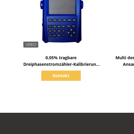
Zeige Details
0,05% tragbare
Multi de
Dreiphasenstromzähler-Kalibrierung
Ansa
der Genauigkeits-576V 120A
Ka
Kontakt