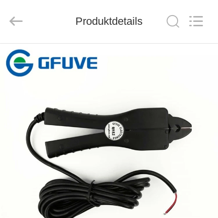
GFUVE
Instrument
Transformer
Manufacturer
Produktdetails
Co.,Ltd..
All
Rights
Reserved.
HAUS
PRODUKTE
ÜBER
UNS
FABRIK-
AUSFLUG
QUALITÄTSKONTROLLE