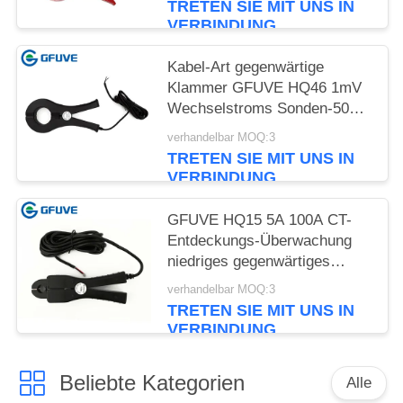
TRETEN SIE MIT UNS IN
VERBINDUNG
Kabel-Art gegenwärtige
Klammer GFUVE HQ46 1mV
Wechselstroms Sonden-500A
auf gegenwärtiger Sonde
verhandelbar MOQ:3
TRETEN SIE MIT UNS IN
VERBINDUNG
GFUVE HQ15 5A 100A CT-
Entdeckungs-Überwachung
niedriges gegenwärtiges
Ampere Seneor Sonde
verhandelbar MOQ:3
Wechselstroms leichte
TRETEN SIE MIT UNS IN
gegenwärtige
VERBINDUNG
Beliebte Kategorien
Alle