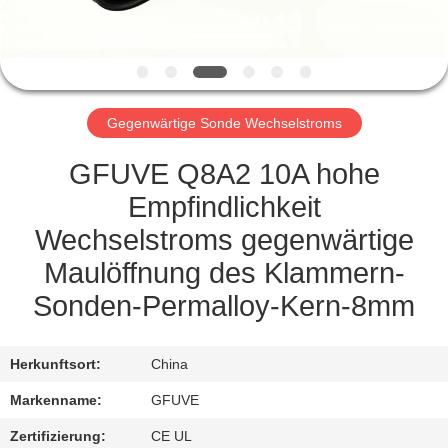
TRETEN
SIE
MIT
Gegenwärtige Sonde Wechselstroms
UNS
IN
GFUVE Q8A2 10A hohe
VERBINDUNG
Empfindlichkeit
Wechselstroms gegenwärtige
NACHRICHTEN
Maulöffnung des Klammern-
Sonden-Permalloy-Kern-8mm
FORDERN
SIE
Herkunftsort:
China
EIN
Markenname:
GFUVE
ZITAT
Zertifizierung:
CE UL