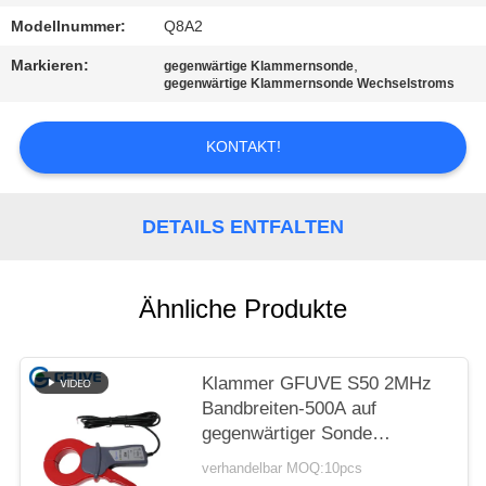
Modellnummer:
Q8A2
SITEMAP
Markieren:
,
gegenwärtige Klammernsonde
gegenwärtige Klammernsonde Wechselstroms
PRIVACY
POLICY
KONTAKT!
DETAILS ENTFALTEN
Ähnliche Produkte
Klammer GFUVE S50 2MHz
Bandbreiten-500A auf
gegenwärtiger Sonde
Wechselstroms mit 52mm
verhandelbar MOQ:10pcs
Kiefer